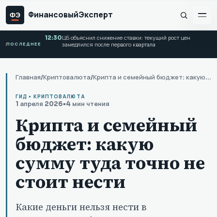
Финансовый
Эксперт
ФЭ
12:30
ЦБ объяснил снижение ставки: текущий рост цен
ПОСЛЕДНЕЕ
замедлился после первого квартала
Главная
/
Криптовалюта
/
Крипта и семейный бюджет: какую сумму туда точно не стоит нести
ГИД • КРИПТОВАЛЮТА
1 апреля 2026
•
4 мин чтения
Крипта и семейный
бюджет: какую
сумму туда точно не
стоит нести
Какие деньги нельзя нести в