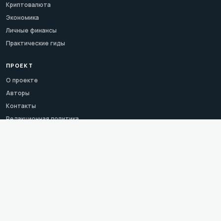
Криптовалюта
Экономика
Личные финансы
Практические гиды
ПРОЕКТ
О проекте
Авторы
Контакты
Редакционная политика
Сервисы
Словарь
Календарь
Архив
Темы
Карта сайта
Конфиденциальность