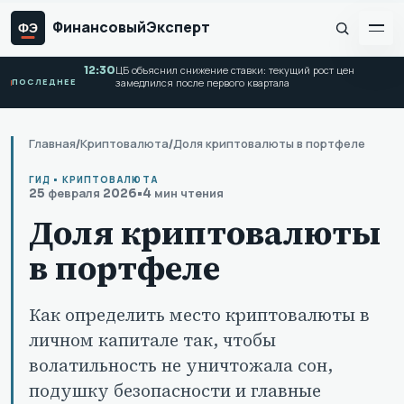
Финансовый
Эксперт
ФЭ
12:30
ЦБ объяснил снижение ставки: текущий рост цен
ПОСЛЕДНЕЕ
замедлился после первого квартала
Главная
/
Криптовалюта
/
Доля криптовалюты в портфеле
ГИД • КРИПТОВАЛЮТА
25 февраля 2026
•
4 мин чтения
Доля криптовалюты
в портфеле
Как определить место криптовалюты в
личном капитале так, чтобы
волатильность не уничтожала сон,
подушку безопасности и главные