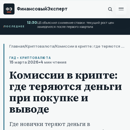
Финансовый
Эксперт
ФЭ
12:30
ЦБ объяснил снижение ставки: текущий рост цен
ПОСЛЕДНЕЕ
замедлился после первого квартала
Главная
/
Криптовалюта
/
Комиссии в крипте: где теряются деньги при покупке и выводе
ГИД • КРИПТОВАЛЮТА
15 марта 2026
•
4 мин чтения
Комиссии в крипте:
где теряются деньги
при покупке и
выводе
Где новички теряют деньги в