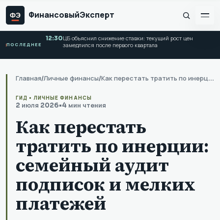
Финансовый
Эксперт
ФЭ
12:30
ЦБ объяснил снижение ставки: текущий рост цен
ПОСЛЕДНЕЕ
замедлился после первого квартала
Главная
/
Личные финансы
/
Как перестать тратить по инерции: семейный аудит подписок и мелких платежей
ГИД • ЛИЧНЫЕ ФИНАНСЫ
2 июля 2026
•
4 мин чтения
Как перестать
тратить по инерции:
семейный аудит
подписок и мелких
платежей