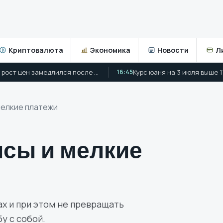
Криптовалюта
Экономика
Новости
Л
₿
ЦБ объяснил снижение ставки: текущий рост цен замедлился после первого квартала
16:45
мелкие платежи
исы и мелкие
ах и при этом не превращать
у с собой.