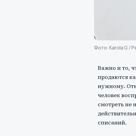
Фото:
Karola G
/ P
Важно и то, 
продаются как
нужному. Отк
человек восп
смотреть не н
действительн
списаний.