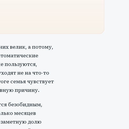
их велик, а потому,
втоматические
е пользуются,
ходят не на что-то
тоге семья чувствует
авную причину.
тся безобидным,
олько месяцев
а заметную долю