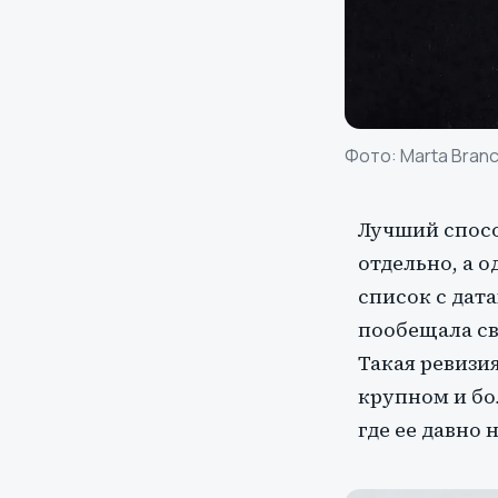
Фото:
Marta Bran
Лучший спосо
отдельно, а о
список с дат
пообещала св
Такая ревизи
крупном и бо
где ее давно 