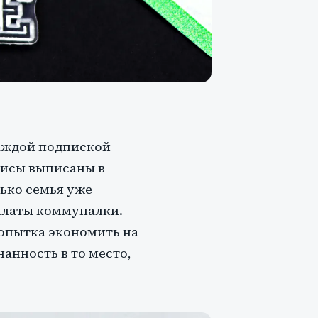
каждой подпиской
рвисы выписаны в
лько семья уже
платы коммуналки.
попытка экономить на
анность в то место,