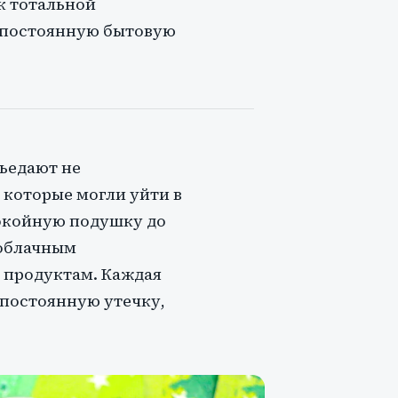
к тотальной
ь постоянную бытовую
ъедают не
 которые могли уйти в
покойную подушку до
 облачным
 продуктам. Каждая
 постоянную утечку,