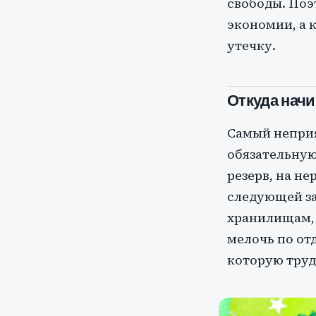
свободы. Поэ
экономии, а 
утечку.
Откуда нач
Самый неприя
обязательную
резерв, на н
следующей за
хранилищам, 
мелочь по от
которую труд