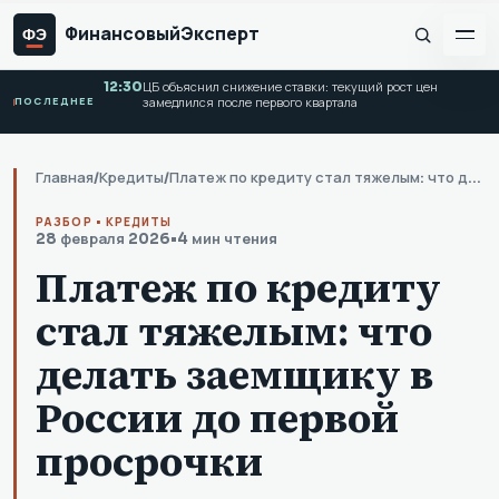
Финансовый
Эксперт
ФЭ
12:30
ЦБ объяснил снижение ставки: текущий рост цен
ПОСЛЕДНЕЕ
замедлился после первого квартала
Главная
/
Кредиты
/
Платеж по кредиту стал тяжелым: что делать заемщику в России до первой просрочки
РАЗБОР • КРЕДИТЫ
28 февраля 2026
•
4 мин чтения
Платеж по кредиту
стал тяжелым: что
делать заемщику в
России до первой
просрочки