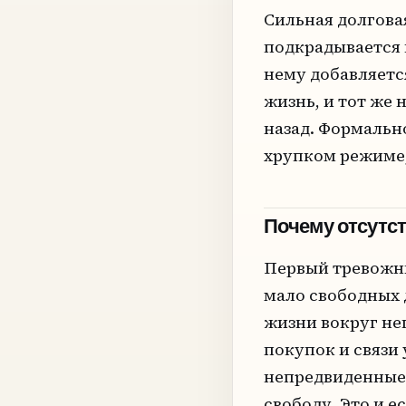
Сильная долгова
подкрадывается 
нему добавляетс
жизнь, и тот же
назад. Формально
хрупком режиме,
Почему отсутст
Первый тревожны
мало свободных д
жизни вокруг нег
покупок и связи 
непредвиденные 
свободу. Это и 