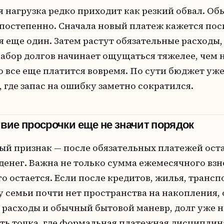
я нагрузка редко приходит как резкий обвал. Об
постепенно. Сначала новый платеж кажется по
я еще один. Затем растут обязательные расходы
 набор долгов начинает ощущаться тяжелее, чем 
 все еще платится вовремя. По сути бюджет уже
 где запас на ошибку заметно сократился.
вие просрочки еще не значит порядок
й признак — после обязательных платежей ост
енег. Важна не только сумма ежемесячного взнос
о остается. Если после кредитов, жилья, трансп
у семьи почти нет пространства на накопления,
расходы и обычный бытовой маневр, долг уже н
есть точка, где формальная платежная дисциплин