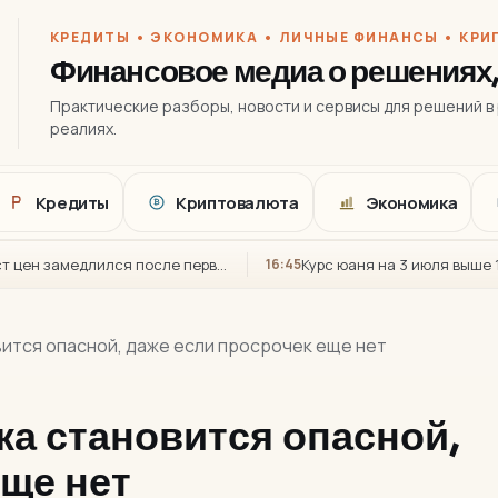
КРЕДИТЫ • ЭКОНОМИКА • ЛИЧНЫЕ ФИНАНСЫ • КР
Финансовое медиа о решениях, 
Практические разборы, новости и сервисы для решений в
реалиях.
Кредиты
Криптовалюта
Экономика
₿
ЦБ объяснил снижение ставки: текущий рост цен замедлился после первого квартала
16:45
вится опасной, даже если просрочек еще нет
ка становится опасной,
еще нет