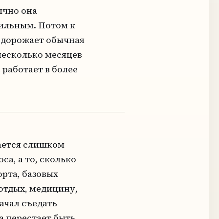
ычно она
сильным. Потом к
, дорожает обычная
несколько месяцев
 работает в более
ается слишком
а, а то, сколько
орта, базовых
 отдых, медицину,
ачал съедать
а перестает быть