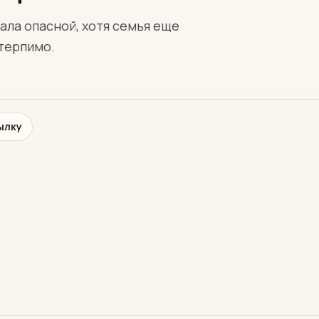
ала опасной, хотя семья еще
 терпимо.
ылку