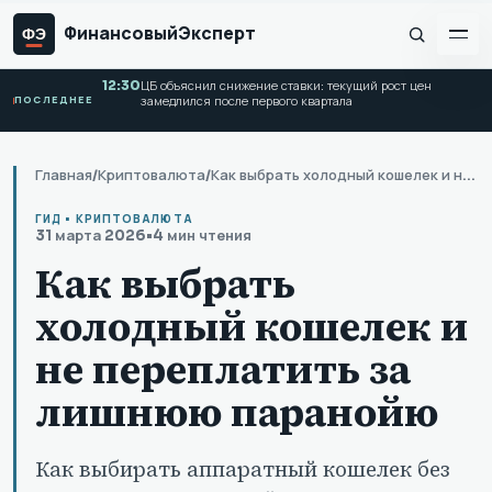
Финансовый
Эксперт
ФЭ
12:30
ЦБ объяснил снижение ставки: текущий рост цен
ПОСЛЕДНЕЕ
замедлился после первого квартала
Главная
/
Криптовалюта
/
Как выбрать холодный кошелек и не переплатить за лишнюю паранойю
ГИД • КРИПТОВАЛЮТА
31 марта 2026
•
4 мин чтения
Как выбрать
холодный кошелек и
не переплатить за
лишнюю паранойю
Как выбирать аппаратный кошелек без